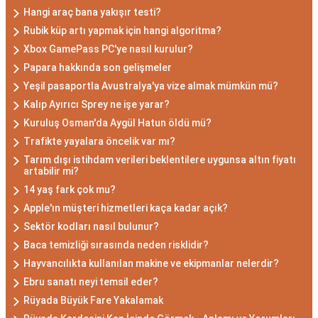
Hangi araç bana yakışır testi?
Rubik küp artı yapmak için hangi algoritma?
Xbox GamePass PC'ye nasıl kurulur?
Papara hakkında son gelişmeler
Yeşil pasaportla Avustralya'ya vize almak mümkün mü?
Kalıp Ayırıcı Sprey ne işe yarar?
Kuruluş Osman'da Aygül Hatun öldü mü?
Trafikte yayalara öncelik var mı?
Tarım dışı istihdam verileri beklentilere uygunsa altın fiyatı
artabilir mi?
14 yaş fark çok mu?
Apple'ın müşteri hizmetleri kaça kadar açık?
Sektör kodları nasıl bulunur?
Baca temizliği sırasında neden risklidir?
Hayvancılıkta kullanılan makine ve ekipmanlar nelerdir?
Ebru sanatı neyi temsil eder?
Rüyada Büyük Fare Yakalamak