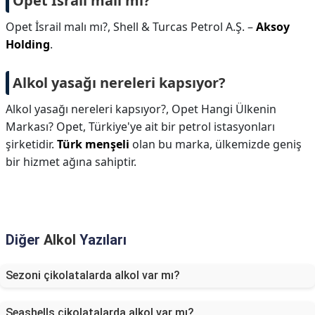
Opet İsrail malı mı?
Opet İsrail malı mı?,
Shell & Turcas Petrol A.Ş. –
Aksoy
Holding
.
Alkol yasağı nereleri kapsıyor?
Alkol yasağı nereleri kapsıyor?,
Opet Hangi Ülkenin
Markası? Opet, Türkiye'ye ait bir petrol istasyonları
şirketidir.
Türk menşeli
olan bu marka, ülkemizde geniş
bir hizmet ağına sahiptir.
Diğer
Alkol
Yazıları
Sezoni çikolatalarda alkol var mı?
Seashells çikolatalarda alkol var mı?