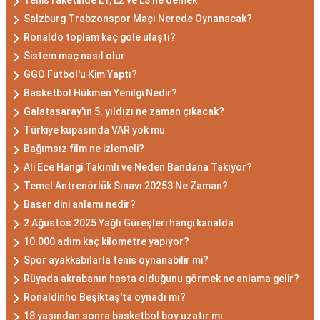
Tenis raketinde L1, L2 ve L3 ne demek
Salzburg Trabzonspor Maçı Nerede Oynanacak?
Ronaldo toplam kaç gole ulaştı?
Sistem maç nasıl olur
GGO Futbol'u Kim Yaptı?
Basketbol Hükmen Yenilgi Nedir?
Galatasaray'ın 5. yıldızı ne zaman çıkacak?
Türkiye kupasında VAR yok mu
Bağımsız film ne izlemeli?
Ali Ece Hangi Takımlı ve Neden Bandana Takıyor?
Temel Antrenörlük Sınavı 20253 Ne Zaman?
Basar dini anlamı nedir?
2 Ağustos 2025 Yağlı Güreşleri hangi kanalda
10.000 adım kaç kilometre yapıyor?
Spor ayakkabılarla tenis oynanabilir mi?
Rüyada akrabanın hasta olduğunu görmek ne anlama gelir?
Ronaldinho Beşiktaş'ta oynadı mı?
18 yaşından sonra basketbol boy uzatır mı