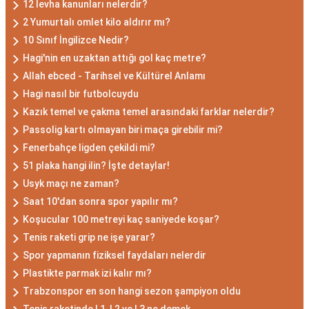
12 levha kanunları nelerdir?
2 Yumurtalı omlet kilo aldırır mı?
10 Sınıf İngilizce Nedir?
Hagi'nin en uzaktan attığı gol kaç metre?
Allah ebced - Tarihsel ve Kültürel Anlamı
Hagi nasıl bir futbolcuydu
Kazık temel ve çakma temel arasındaki farklar nelerdir?
Passolig kartı olmayan biri maça girebilir mi?
Fenerbahçe ligden çekildi mi?
51 plaka hangi ilin? İşte detaylar!
Usyk maçı ne zaman?
Saat 10'dan sonra spor yapılır mı?
Koşucular 100 metreyi kaç saniyede koşar?
Tenis raketi grip ne işe yarar?
Spor yapmanın fiziksel faydaları nelerdir
Plastikte parmak izi kalır mı?
Trabzonspor en son hangi sezon şampiyon oldu