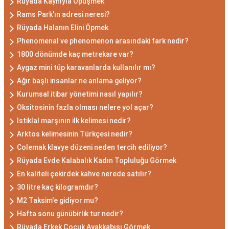
Rüyada Kaynıyla Öpüşmek
Rams Park'ın adresi neresi?
Rüyada Halanın Elini Öpmek
Phenomenal ve phenomenon arasındaki fark nedir?
1800 dönümde kaç metrekare var?
Aygaz mini tüp karavanlarda kullanılır mı?
Ağır başlı insanlar ne anlama geliyor?
Kurumsal itibar yönetimi nasıl yapılır?
Oksitosinin fazla olması nelere yol açar?
Istiklal marşının ilk kelimesi nedir?
Arktos kelimesinin Türkçesi nedir?
Colemak klavye düzeni neden tercih ediliyor?
Rüyada Evde Kalabalık Kadın Topluluğu Görmek
En kaliteli çekirdek kahve nerede satılır?
30 litre kaç kilogramdır?
M2 Taksim'e gidiyor mu?
Hafta sonu günübirlik tur nedir?
Rüyada Erkek Çocuk Ayakkabısı Görmek