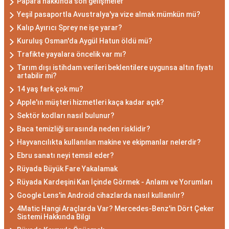
Papara hakkında son gelişmeler
Yeşil pasaportla Avustralya'ya vize almak mümkün mü?
Kalıp Ayırıcı Sprey ne işe yarar?
Kuruluş Osman'da Aygül Hatun öldü mü?
Trafikte yayalara öncelik var mı?
Tarım dışı istihdam verileri beklentilere uygunsa altın fiyatı
artabilir mi?
14 yaş fark çok mu?
Apple'ın müşteri hizmetleri kaça kadar açık?
Sektör kodları nasıl bulunur?
Baca temizliği sırasında neden risklidir?
Hayvancılıkta kullanılan makine ve ekipmanlar nelerdir?
Ebru sanatı neyi temsil eder?
Rüyada Büyük Fare Yakalamak
Rüyada Kardeşini Kan İçinde Görmek - Anlamı ve Yorumları
Google Lens'in Android cihazlarda nasıl kullanılır?
4Matic Hangi Araçlarda Var? Mercedes-Benz'in Dört Çeker
Sistemi Hakkında Bilgi