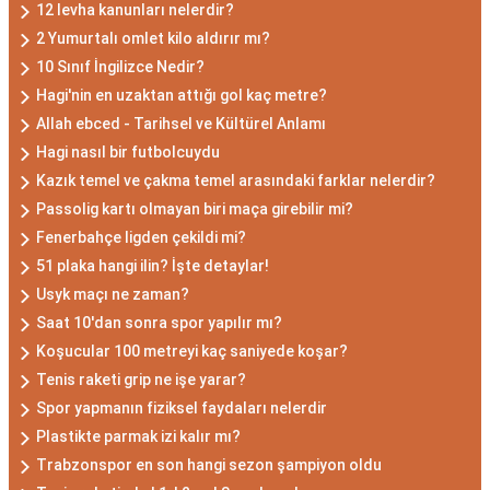
12 levha kanunları nelerdir?
2 Yumurtalı omlet kilo aldırır mı?
10 Sınıf İngilizce Nedir?
Hagi'nin en uzaktan attığı gol kaç metre?
Allah ebced - Tarihsel ve Kültürel Anlamı
Hagi nasıl bir futbolcuydu
Kazık temel ve çakma temel arasındaki farklar nelerdir?
Passolig kartı olmayan biri maça girebilir mi?
Fenerbahçe ligden çekildi mi?
51 plaka hangi ilin? İşte detaylar!
Usyk maçı ne zaman?
Saat 10'dan sonra spor yapılır mı?
Koşucular 100 metreyi kaç saniyede koşar?
Tenis raketi grip ne işe yarar?
Spor yapmanın fiziksel faydaları nelerdir
Plastikte parmak izi kalır mı?
Trabzonspor en son hangi sezon şampiyon oldu