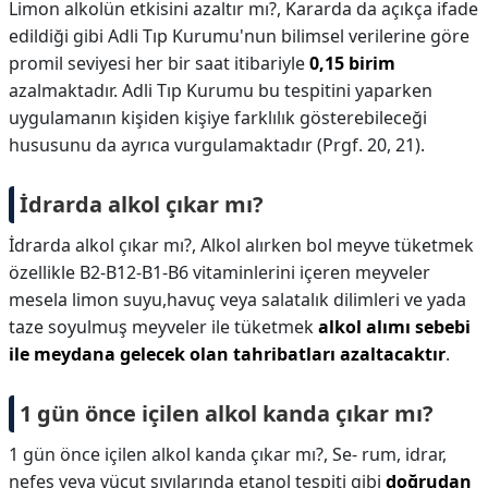
Limon alkolün etkisini azaltır mı?,
Kararda da açıkça ifade
edildiği gibi Adli Tıp Kurumu'nun bilimsel verilerine göre
promil seviyesi her bir saat itibariyle
0,15 birim
azalmaktadır. Adli Tıp Kurumu bu tespitini yaparken
uygulamanın kişiden kişiye farklılık gösterebileceği
hususunu da ayrıca vurgulamaktadır (Prgf. 20, 21).
İdrarda alkol çıkar mı?
İdrarda alkol çıkar mı?,
Alkol alırken bol meyve tüketmek
özellikle B2-B12-B1-B6 vitaminlerini içeren meyveler
mesela limon suyu,havuç veya salatalık dilimleri ve yada
taze soyulmuş meyveler ile tüketmek
alkol alımı sebebi
ile meydana gelecek olan tahribatları azaltacaktır
.
1 gün önce içilen alkol kanda çıkar mı?
1 gün önce içilen alkol kanda çıkar mı?,
Se- rum, idrar,
nefes veya vücut sıvılarında etanol tespiti gibi
doğrudan