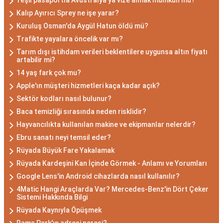
Yeşil pasaportla Avustralya'ya vize almak mümkün mü?
Kalıp Ayırıcı Sprey ne işe yarar?
Kuruluş Osman'da Aygül Hatun öldü mü?
Trafikte yayalara öncelik var mı?
Tarım dışı istihdam verileri beklentilere uygunsa altın fiyatı
artabilir mi?
14 yaş fark çok mu?
Apple'ın müşteri hizmetleri kaça kadar açık?
Sektör kodları nasıl bulunur?
Baca temizliği sırasında neden risklidir?
Hayvancılıkta kullanılan makine ve ekipmanlar nelerdir?
Ebru sanatı neyi temsil eder?
Rüyada Büyük Fare Yakalamak
Rüyada Kardeşini Kan İçinde Görmek - Anlamı ve Yorumları
Google Lens'in Android cihazlarda nasıl kullanılır?
4Matic Hangi Araçlarda Var? Mercedes-Benz'in Dört Çeker
Sistemi Hakkında Bilgi
Rüyada Kaynıyla Öpüşmek