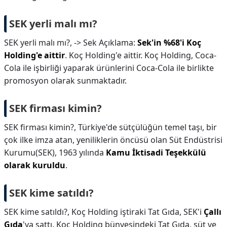
SEK yerli malı mı?
SEK yerli malı mı?,
-> Sek Açıklama:
Sek'in %68'i Koç
Holding'e aittir
. Koç Holding'e aittir. Koç Holding, Coca-
Cola ile işbirliği yaparak ürünlerini Coca-Cola ile birlikte
promosyon olarak sunmaktadır.
SEK firması kimin?
SEK firması kimin?,
Türkiye'de sütçülüğün temel taşı, bir
çok ilke imza atan, yeniliklerin öncüsü olan Süt Endüstrisi
Kurumu(SEK), 1963 yılında
Kamu İktisadi Teşekkülü
olarak kuruldu
.
SEK kime satıldı?
SEK kime satıldı?,
Koç Holding iştiraki Tat Gıda, SEK'i
Çallı
Gıda
'ya sattı. Koç Holding bünyesindeki Tat Gıda, süt ve