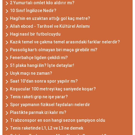
2 Yumurtalı omlet kilo aldırır mı?
10 Sınıf İngilizce Nedir?
Hagi'nin en uzaktan attığı gol kaç metre?
Allah ebced - Tarihsel ve Kültürel Anlamı
Hagi nasıl bir futbolcuydu
Kazık temel ve çakma temel arasındaki farklar nelerdir?
Passolig kartı olmayan biri maça girebilir mi?
Fenerbahçe ligden çekildi mi?
51 plaka hangi ilin? İşte detaylar!
Usyk maçı ne zaman?
Saat 10'dan sonra spor yapılır mı?
Koşucular 100 metreyi kaç saniyede koşar?
Tenis raketi grip ne işe yarar?
Spor yapmanın fiziksel faydaları nelerdir
Plastikte parmak izi kalır mı?
Trabzonspor en son hangi sezon şampiyon oldu
Tenis raketinde L1, L2 ve L3 ne demek