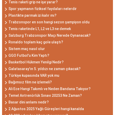
Tenis raketi grip ne işe yarar?
Spor yapmanın fiziksel faydaları nelerdir
Plastikte parmak izi kalır mı?
Trabzonspor en son hangi sezon şampiyon oldu
Tenis raketinde L1, L2 ve L3 ne demek
Salzburg Trabzonspor Maçı Nerede Oynanacak?
Ronaldo toplam kaç gole ulaştı?
Sistem maç nasıl olur
GGO Futbol'u Kim Yaptı?
Basketbol Hükmen Yenilgi Nedir?
Galatasaray'ın 5. yıldızı ne zaman çıkacak?
Türkiye kupasında VAR yok mu
Bağımsız film ne izlemeli?
Ali Ece Hangi Takımlı ve Neden Bandana Takıyor?
Temel Antrenörlük Sınavı 20253 Ne Zaman?
Basar dini anlamı nedir?
2 Ağustos 2025 Yağlı Güreşleri hangi kanalda