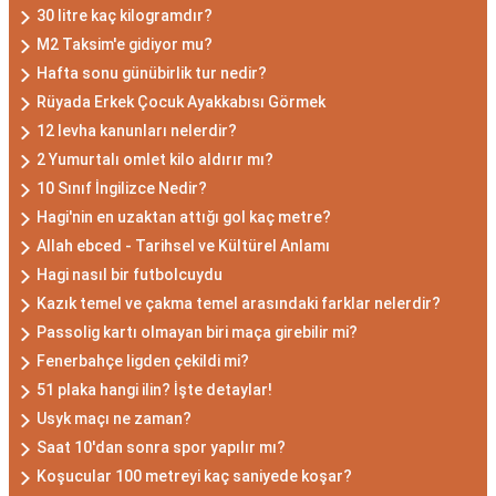
30 litre kaç kilogramdır?
M2 Taksim'e gidiyor mu?
Hafta sonu günübirlik tur nedir?
Rüyada Erkek Çocuk Ayakkabısı Görmek
12 levha kanunları nelerdir?
2 Yumurtalı omlet kilo aldırır mı?
10 Sınıf İngilizce Nedir?
Hagi'nin en uzaktan attığı gol kaç metre?
Allah ebced - Tarihsel ve Kültürel Anlamı
Hagi nasıl bir futbolcuydu
Kazık temel ve çakma temel arasındaki farklar nelerdir?
Passolig kartı olmayan biri maça girebilir mi?
Fenerbahçe ligden çekildi mi?
51 plaka hangi ilin? İşte detaylar!
Usyk maçı ne zaman?
Saat 10'dan sonra spor yapılır mı?
Koşucular 100 metreyi kaç saniyede koşar?