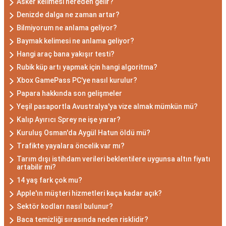
Asker kelimesi nereden gelir?
Denizde dalga ne zaman artar?
Bilmiyorum ne anlama geliyor?
Baymak kelimesi ne anlama geliyor?
Hangi araç bana yakışır testi?
Rubik küp artı yapmak için hangi algoritma?
Xbox GamePass PC'ye nasıl kurulur?
Papara hakkında son gelişmeler
Yeşil pasaportla Avustralya'ya vize almak mümkün mü?
Kalıp Ayırıcı Sprey ne işe yarar?
Kuruluş Osman'da Aygül Hatun öldü mü?
Trafikte yayalara öncelik var mı?
Tarım dışı istihdam verileri beklentilere uygunsa altın fiyatı
artabilir mi?
14 yaş fark çok mu?
Apple'ın müşteri hizmetleri kaça kadar açık?
Sektör kodları nasıl bulunur?
Baca temizliği sırasında neden risklidir?